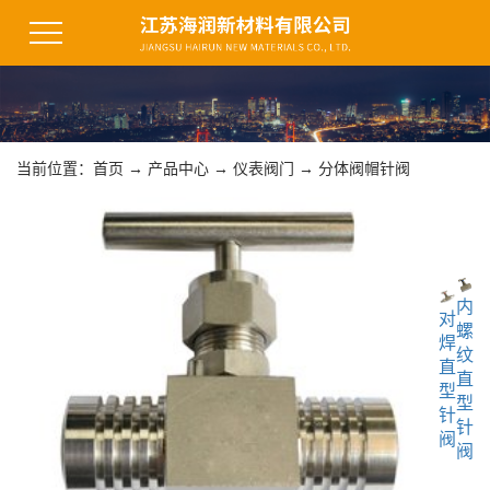
当前位置：
首页
→
产品中心
→
仪表阀门
→
分体阀帽针阀
内
对
螺
焊
纹
直
直
型
型
针
针
阀
阀