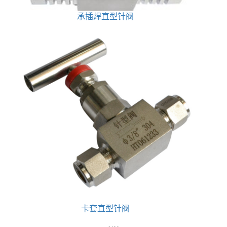
承插焊直型针阀
卡套直型针阀